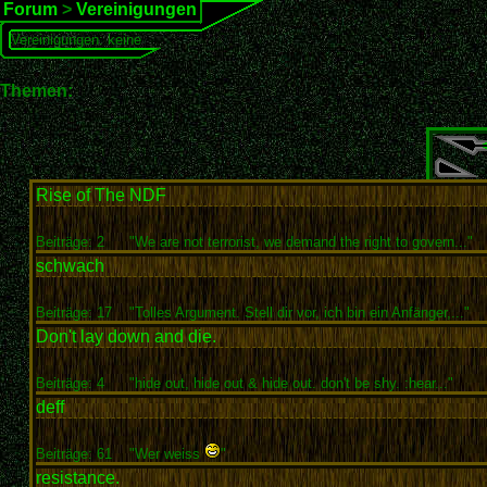
Forum
>
Vereinigungen
Vereinigungen: keine
Themen:
Rise of The NDF
Beiträge: 2
"We are not terrorist, we demand the right to govern..."
schwach
Beiträge: 17
"Tolles Argument. Stell dir vor, ich bin ein Anfänger,..."
Don't lay down and die.
Beiträge: 4
"hide out, hide out & hide out. don't be shy. :hear..."
deff
Beiträge: 61
"Wer weiss
"
resistance.