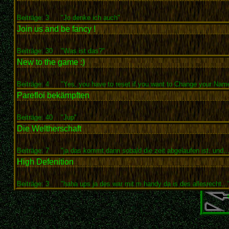
Beiträge: 3
"Jo denke ich auch"
Join us and be fancy !
Beiträge: 30
"Was ist das?"
New to the game :)
Beiträge: 4
"Yes, you have to reset if you want to Change your Name
Parefloi bekämpften
Beiträge: 40
"Jup"
Die Weltherschaft
Beiträge: 7
"ja das kommt dann sobald die zeit abgelaufen ist. und...
High Defenition
Beiträge: 3
"haha ups ja des war mit m handy da is des allesrecht...