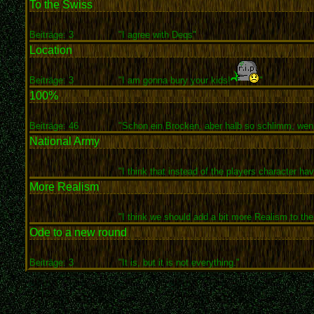
To the Swiss
Beiträge: 3
"I agree with Deqs"
Location
Beiträge: 3
"I am gonna bury your kids!
"
100%
Beiträge: 46
"Schon ein Brocken, aber halb so schlimm, wen
National Army
"I think that instead of the players character hav
More Realism
"I think we should add a bit more Realism to the
Ode to a new round
Beiträge: 3
"It is, but it is not everything."