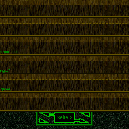
n man noch..."
ing..."
 game,..."
Seite 2