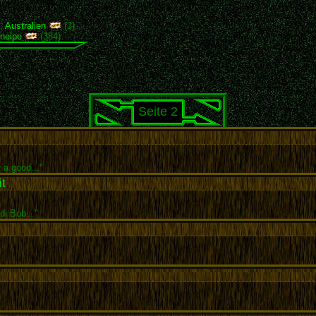
),
Australien
(3)
neipe
(384)
Seite 2
 a good..."
t
di Bob..."