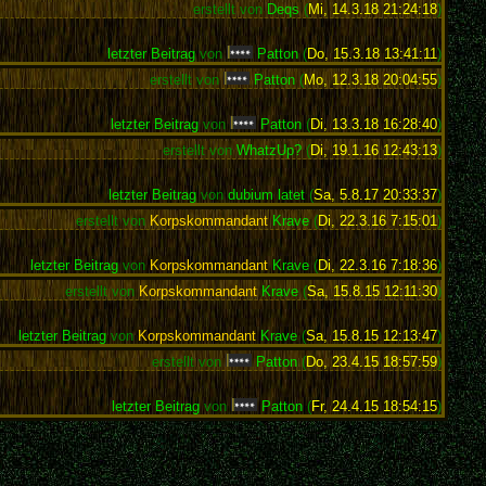
erstellt von
Deqs
(
Mi, 14.3.18 21:24:18
)
letzter Beitrag
von
Patton
(
Do, 15.3.18 13:41:11
)
erstellt von
Patton
(
Mo, 12.3.18 20:04:55
)
letzter Beitrag
von
Patton
(
Di, 13.3.18 16:28:40
)
erstellt von
WhatzUp?
(
Di, 19.1.16 12:43:13
)
letzter Beitrag
von
dubium latet
(
Sa, 5.8.17 20:33:37
)
erstellt von
Korpskommandant
Krave
(
Di, 22.3.16 7:15:01
)
letzter Beitrag
von
Korpskommandant
Krave
(
Di, 22.3.16 7:18:36
)
erstellt von
Korpskommandant
Krave
(
Sa, 15.8.15 12:11:30
)
letzter Beitrag
von
Korpskommandant
Krave
(
Sa, 15.8.15 12:13:47
)
erstellt von
Patton
(
Do, 23.4.15 18:57:59
)
letzter Beitrag
von
Patton
(
Fr, 24.4.15 18:54:15
)