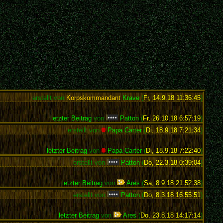
erstellt von
Korpskommandant
Krave
(
Fr, 14.9.18 11:36:45
)
letzter Beitrag
von
Patton
(
Fr, 26.10.18 6:57:19
)
erstellt von
Papa Carter
(
Di, 18.9.18 7:21:34
)
letzter Beitrag
von
Papa Carter
(
Di, 18.9.18 7:22:40
)
erstellt von
Patton
(
Do, 22.3.18 0:39:04
)
letzter Beitrag
von
Ares
(
Sa, 8.9.18 21:52:38
)
erstellt von
Patton
(
Do, 8.3.18 16:55:51
)
letzter Beitrag
von
Ares
(
Do, 23.8.18 14:17:14
)