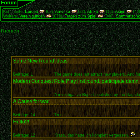
Forum
Kontinente:
Europa
(63),
Amerika
(22),
Afrika
(13),
Asien
(48
Weitere:
Vereinigungen
(679),
Fragen zum Spiel
(346),
Stammtischk
Themen:
Some New Round Ideas
Beiträge: 1
"The game does not attract new players. And for
Modern Conquest Role Play first round, participate damn i
"A investigative Report published by the Baghda
A Cause for war.
Beiträge: 14
"True."
Hello?!
Beiträge: 12
"Krass, das hatte ich komplett vergessen.
"