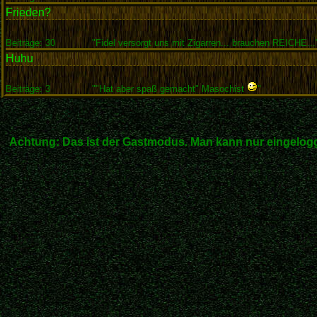
Frieden?
Beiträge: 30
"Fidel versorgt uns mit Zigarren... brauchen REICHE...
Huhu
Beiträge: 3
""Hat aber spaß gemacht" Masochist
"
Achtung: Das ist der Gastmodus. Man kann nur eingelogg