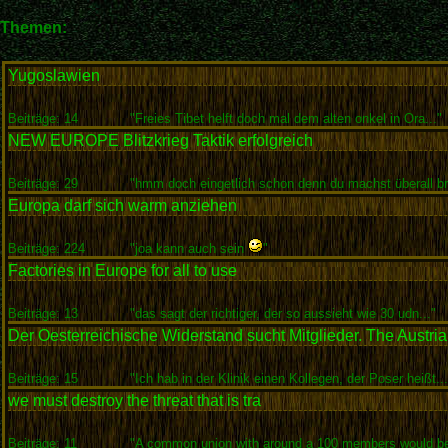
Themen:
Yugoslawien
Beiträge: 14
"Freies Tibet helft doch mal dem alten onkel in Ora..."
NEW EUROPE Blitzkrieg Taktik erfolgreich
Beiträge: 29
"hmm doch eingetlich schon denn du machst überall b
Europa darf sich warm anziehen
Beiträge: 224
"joa kann auch sein
"
Factories in Europe for all to use
Beiträge: 13
"das sagt der richtiger, der so aussieht wie 30 udn..."
Der Oesterreichische Widerstand sucht Mitglieder. The Austr
Beiträge: 15
"Ich hab in der Klinik einen Kollegen, der Poser heißt...
we must destroy the threat that is tra
Beiträge: 11
"A common union with around a 100 members would be 