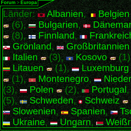
Forum
>
Europa
Länder:
Albanien
,
Belgien
(6),
Bulgarien
,
Dänemar
(8),
Finnland
,
Frankreic
Grönland
,
Großbritannien
Italien
(3),
Kosovo
(1)
Litauen
(1),
Luxemburg
(1),
Montenegro
,
Nieder
(3),
Polen
(2),
Portugal
(5),
Schweden
,
Schweiz
Slowenien
,
Spanien
,
Ts
Ukraine
,
Ungarn
,
Weißr