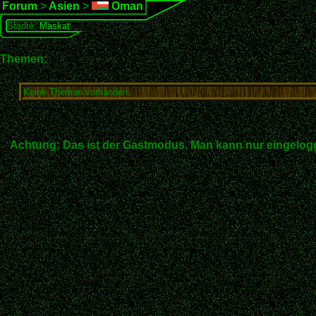
Forum
>
Asien
>
Oman
Städte:
Maskat
Themen:
Keine Themen vorhanden.
Achtung: Das ist der Gastmodus. Man kann nur eingelogg