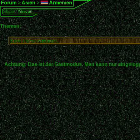
Forum
>
Asien
>
Armenien
Städte:
Yerevan
Themen:
Keine Themen vorhanden.
Achtung: Das ist der Gastmodus. Man kann nur eingelogg