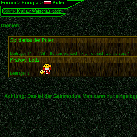
Forum
>
Europa
>
Polen
Städte:
Krakau
,
Warschau
,
Łódź
Themen:
Solidarität der Polen
Beiträge: 44
"Mit Hilfe von Gentechnik... Hört sich an, als sei..."
Krakow, Lodz
Beiträge: 1
"
"
Achtung: Das ist der Gastmodus. Man kann nur eingelogg