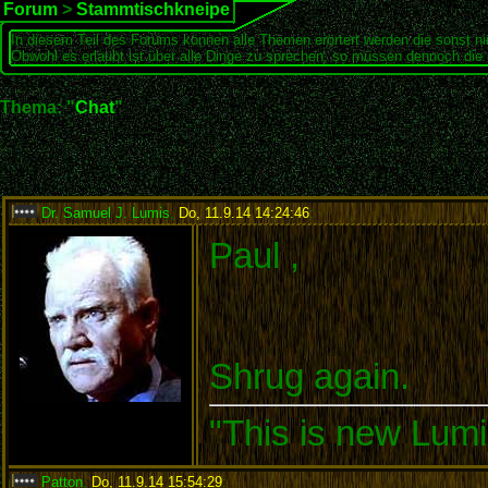
Forum
>
Stammtischkneipe
In diesem Teil des Forums können alle Themen erörtert werden die sonst ni
Obwohl es erlaubt ist über alle Dinge zu sprechen, so müssen dennoch die 
Thema: "
Chat
"
Dr. Samuel J. Lumis
,
Do, 11.9.14 14:24:46
:
Paul ,
Shrug again.
"This is new Lumi
Patton
,
Do, 11.9.14 15:54:29
: