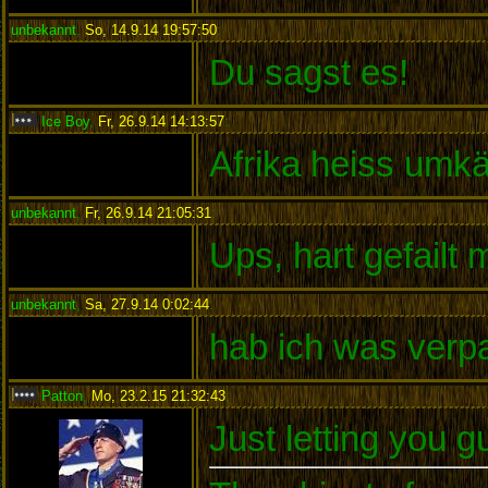
unbekannt
,
So, 14.9.14 19:57:50
:
Du sagst es!
Ice Boy
,
Fr, 26.9.14 14:13:57
:
Afrika heiss umk
unbekannt
,
Fr, 26.9.14 21:05:31
:
Ups, hart gefailt
unbekannt
,
Sa, 27.9.14 0:02:44
:
hab ich was verp
Patton
,
Mo, 23.2.15 21:32:43
:
Just letting you 