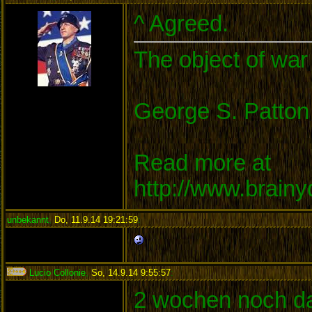
^ Agreed.
The object of war 
George S. Patton
Read more at
http://www.brain
unbekannt
,
Do, 11.9.14 19:21:59
:
Lucio Collonie
,
So, 14.9.14 9:55:57
:
2 wochen noch dan