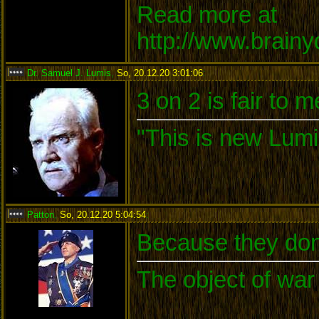
Read more at
http://www.brain
Dr. Samuel J. Lumis
,
So, 20.12.20 3:01:06
:
3 on 2 is fair to 
"This is new Lumi
Patton
,
So, 20.12.20 5:04:54
:
Because they don'
The object of war 