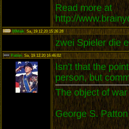
Read more at
http://www.brain
00Maik
,
Sa, 19.12.20 15:26:28
:
zwei Spieler die e
Patton
,
Sa, 19.12.20 16:46:02
:
Isn't that the po
person, but commu
The object of war 
George S. Patton