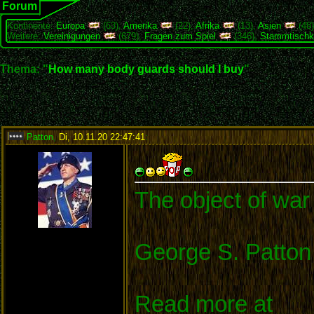
Forum
Kontinente:
Europa
(63),
Amerika
(22),
Afrika
(13),
Asien
(48
Weitere:
Vereinigungen
(679),
Fragen zum Spiel
(346),
Stammtischk
Thema: "
How many body guards should I buy
"
Patton
,
Di, 10.11.20 22:47:41
:
The object of war 
George S. Patton
Read more at