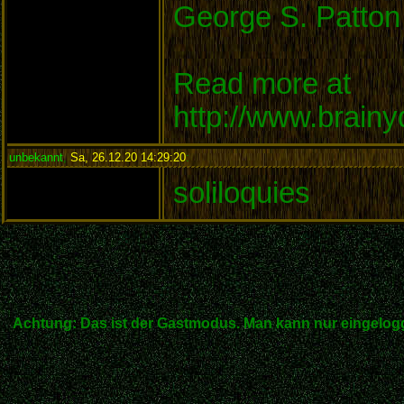
George S. Patton
Read more at
http://www.brain
unbekannt
,
Sa, 26.12.20 14:29:20
:
soliloquies
Achtung: Das ist der Gastmodus. Man kann nur eingelogg