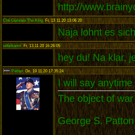
http://www.brain
Che Guevara The King
,
Fr, 13.11.20 13:06:20
:
Naja lohnt es sic
unbekannt
,
Fr, 13.11.20 16:26:05
:
hey du! Na klar, 
Patton
,
Do, 19.11.20 17:35:24
:
I will say anytim
The object of war 
George S. Patton