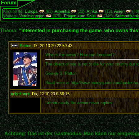
Forum
Kontinente:
Europa
(63),
Amerika
(22),
Afrika
(13),
Asien
(48
Weitere:
Vereinigungen
(679),
Fragen zum Spiel
(346),
Stammtischk
Thema: "
interested in purchasing the game. who owns this
Patton
,
Di, 20.10.20 22:59:43
:
Who is the owner? How can I contact?
The object of war is not to die for your country but t
George S. Patton
Read more at http://www.brainyquote.com/quotes/a
unbekannt
,
Do, 22.10.20 0:36:15
:
Unfortunately the admin never replies
Achtung: Das ist der Gastmodus. Man kann nur eingelogg