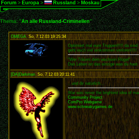
Forum
>
Europa
>
Russland
>
Moskau
Thema: "
An alle Russland-Criminellen
"
OMEGA
,
So, 7.12.03 19:25:34
:
Optimiert mal eure Truppen!!!!! da sind
geht euch viel einkommen verloren!!!!!
"Wer Träumt dem wachsen Flügel"
Das Leben ist das einzige was du hast
[DA]Darkman
,
So, 7.12.03 20:11:41
:
...und dir natürlich...
War was never the brightest idea of man
Community Project
ComPro Webgame
www.schneakygames.de