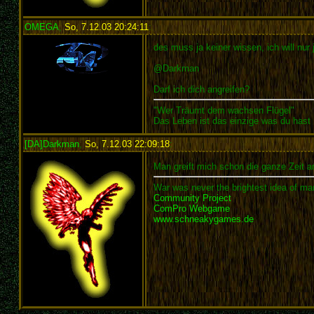
OMEGA
,
So, 7.12.03 20:24:11
:
des muss ja keiner wissen, ich will nur
@Darkman
Darf ich dich angreifen?
"Wer Träumt dem wachsen Flügel"
Das Leben ist das einzige was du hast
[DA]Darkman
,
So, 7.12.03 22:09:18
:
Man greift mich schon die ganze Zeit an 
War was never the brightest idea of man
Community Project
ComPro Webgame
www.schneakygames.de