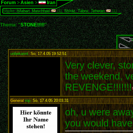
Forum
>
Asien
>
Iran
Städte:
Isfahan
,
Maschhad
(1),
Shīrāz
,
Täbris
,
Teheran
(1)
Thema: "
STONE!!!!!
"
unbekannt
,
So, 17.4.05 19:52:51
:
Very clever, st
the weekend, v
REVENGE!!!!!!!
General
rop
,
So, 17.4.05 20:03:31
:
oh, u were awa
you would hav