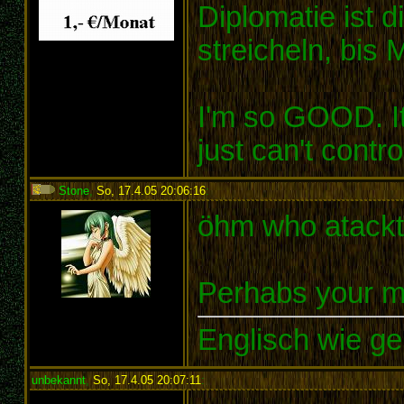
Diplomatie ist 
streicheln, bis 
I'm so GOOD. It's
just can't control
Stone
,
So, 17.4.05 20:06:16
:
öhm who atackt
Perhabs your mu
Englisch wie ge
unbekannt
,
So, 17.4.05 20:07:11
: