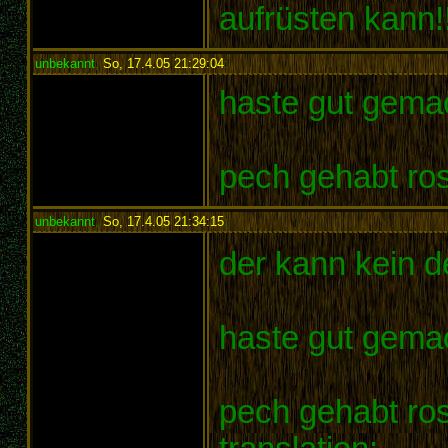
aufrüsten kann!
unbekannt
,
So, 17.4.05 21:29:04
:
haste gut gema
pech gehabt ro
unbekannt
,
So, 17.4.05 21:34:15
:
der kann kein 
haste gut gema
pech gehabt rosi