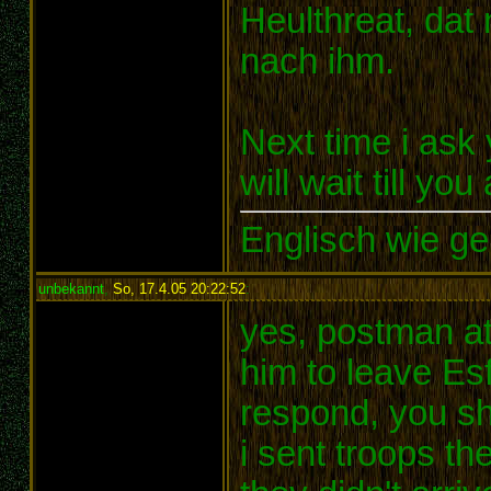
Heulthreat, dat
nach ihm.
Next time i ask y
will wait till you
Englisch wie ge
unbekannt
,
So, 17.4.05 20:22:52
:
yes, postman at
him to leave Es
respond, you sh
i sent troops the