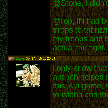
@Stone, i didn'
@rop, if i had 
trrops to tabriz
my troops and b
actual fair fight.
Stone
,
So, 17.4.05 20:20:58
:
i only know tha
and ich helped 
this is a game,
to isfahn and t