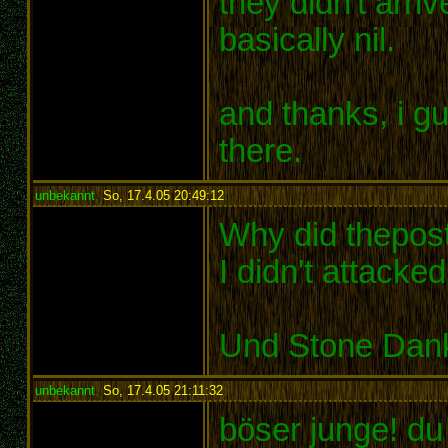
they didn't arriv
basically nil.
and thanks, i gu
there.
unbekannt
,
So, 17.4.05 20:49:12
:
Why did thepos
I didn't attacked
Und Stone Danke
unbekannt
,
So, 17.4.05 21:11:32
:
böser junge! du