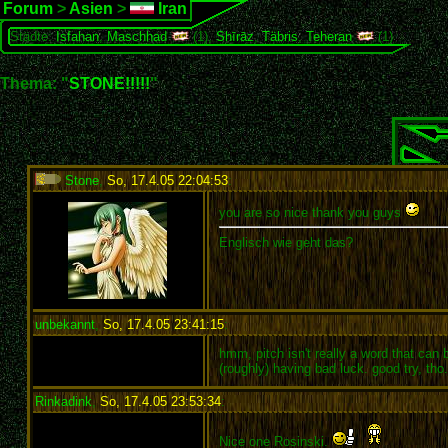
Forum
>
Asien
>
Iran
Städte:
Isfahan
,
Maschhad
(1),
Shīrāz
,
Täbris
,
Teheran
(1)
Thema: "
STONE!!!!!
"
Stone
,
So, 17.4.05 22:04:53
:
you are so nice thank you guys
Englisch wie geht das?
unbekannt
,
So, 17.4.05 23:41:15
:
hmm, pitch isn't really a word that can
(roughly) having bad luck. good try, tho.
Rinkadink
,
So, 17.4.05 23:53:34
:
Nice one Rosinski.