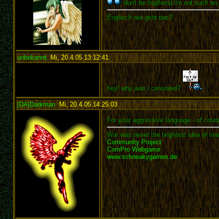
don't be frigthend i'm not such an 
Englisch wie geht das?
unbekannt
,
Mi, 20.4.05 13:12:41
:
hey! why was i censored?
[DA]Darkman
,
Mi, 20.4.05 14:25:03
:
For your aggressive language - of cour
War was never the brightest idea of man
Community Project
ComPro Webgame
www.schneakygames.de