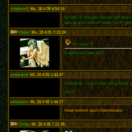
unbekannt
,
Mo, 18.4.05 6:54:16
:
tja hab ich wohl das falsche wort ausm 
kein deutsch können haben "pitch" geh
Stone
,
Mo, 18.4.05 7:23:24
:
It's crazy ^^
Englisch wie geht das?
unbekannt
,
Mi, 20.4.05 1:41:47
:
yeah dude, i had no idea killing things 
why?
unbekannt
,
Mi, 20.4.05 1:44:27
:
Inhalt entfernt durch Administrator
Stone
,
Mi, 20.4.05 7:21:38
: