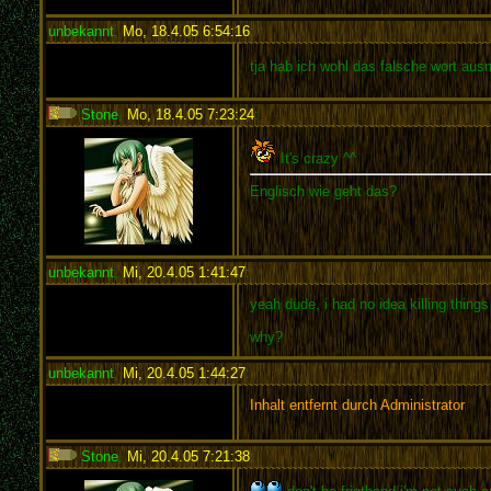
unbekannt
,
Mo, 18.4.05 6:54:16
:
tja hab ich wohl das falsche wort aus
Stone
,
Mo, 18.4.05 7:23:24
:
It's crazy ^^
Englisch wie geht das?
unbekannt
,
Mi, 20.4.05 1:41:47
:
yeah dude, i had no idea killing thing
why?
unbekannt
,
Mi, 20.4.05 1:44:27
:
Inhalt entfernt durch Administrator
Stone
,
Mi, 20.4.05 7:21:38
: