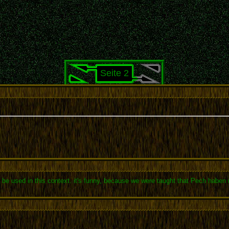
Seite 2
n be used in this context. it's funny, because we were taught that Pech haben 