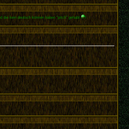
und die kein deutsch können haben "pitch" gehabt
!