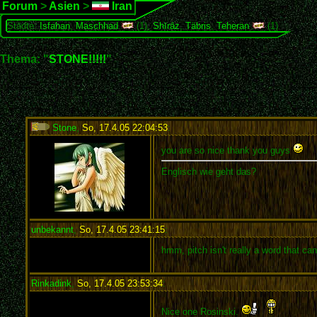
Forum
>
Asien
>
Iran
Städte:
Isfahan
,
Maschhad
(1),
Shīrāz
,
Täbris
,
Teheran
(1)
Thema: "
STONE!!!!!
"
Stone
,
So, 17.4.05 22:04:53
:
you are so nice thank you guys
Englisch wie geht das?
unbekannt
,
So, 17.4.05 23:41:15
:
hmm, pitch isn't really a word that ca
Rinkadink
,
So, 17.4.05 23:53:34
:
Nice one Rosinski.