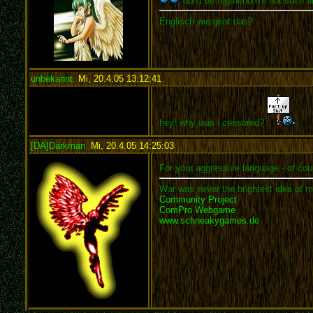
don't be frigthend i'm not such a
Englisch wie geht das?
unbekannt
,
Mi, 20.4.05 13:12:41
:
hey! why was i censored?
[DA]Darkman
,
Mi, 20.4.05 14:25:03
:
For your aggressive language - of cou
War was never the brightest idea of m
Community Project
ComPro Webgame
www.schneakygames.de