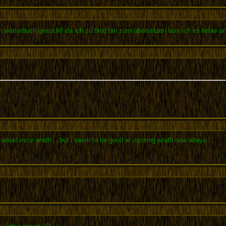
m wörterbuch gesucht! da ich zu blöd bin zum übersetzen lass ich es lieber 
s would incur wrath... but i seem to be good at incuring wrath now adays....