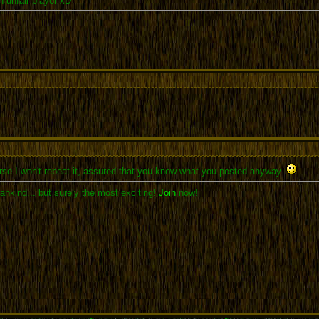
n unfair player xD
rse I won't repeat it, assured that you know what you posted anyway.
ankind... but surely the most exciting!
Join
now!