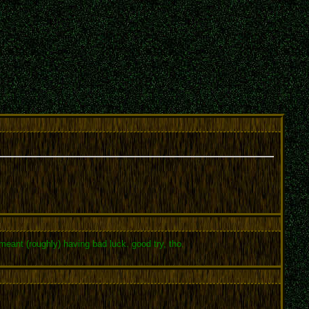
meant (roughly) having bad luck. good try, tho.