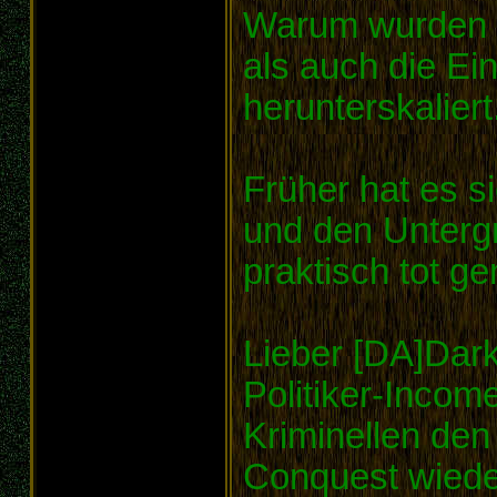
Warum wurden s
als auch die Ei
herunterskaliert
Früher hat es s
und den Untergr
praktisch tot g
Lieber [DA]Dar
Politiker-Incom
Kriminellen de
Conquest wied