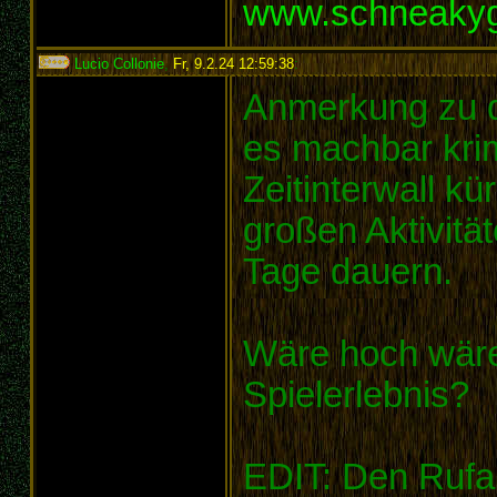
www.schneaky
Lucio Collonie
,
Fr, 9.2.24 12:59:38
:
Anmerkung zu de
es machbar krim
Zeitinterwall kü
großen Aktivitä
Tage dauern.
Wäre hoch wäre 
Spielerlebnis?
EDIT: Den Rufa