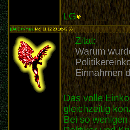
LG
[DA]Darkman
,
Mo, 11.12.23 18:42:38
:
Zitat:
Warum wurde
Politikerein
Einnahmen de
Das volle Einko
gleichzeitig kon
Bei so wenigen 