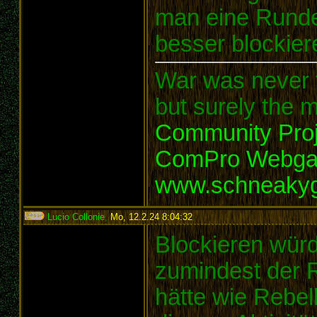
man eine Rund
besser blockier
War was never t
but surely the m
Community Proj
ComPro Webg
www.schneaky
Lucio Collonie
,
Mo, 12.2.24 8:04:32
:
Blockieren würd
zumindest der R
hätte wie Rebell