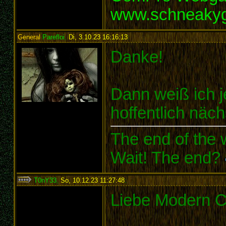
www.schneaky
General
Parefloi
,
Di, 3.10.23 16:16:13
:
Danke!
Dann weiß ich je
hoffentlich näc
The end of the w
Wait! The end?
T0nY33
,
So, 10.12.23 11:27:48
:
Liebe Modern 