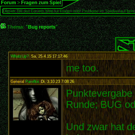
Forum
>
Fragen zum Spiel
Diesen Teil des Forums bitte für Fragen oder Probleme im Spielverlauf benu
Thema: "
Bug reports
"
WhatzUp?
,
Sa, 25.4.15 17:17:46
:
me too.
General
Parefloi
,
Di, 3.10.23 7:08:26
:
Punktevergabe b
Runde; BUG ode
Und zwar hat d