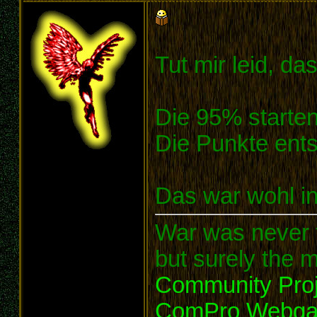
Tut mir leid, da
Die 95% starte
Die Punkte ents
Das war wohl i
War was never t
but surely the m
Community Proj
ComPro Webg