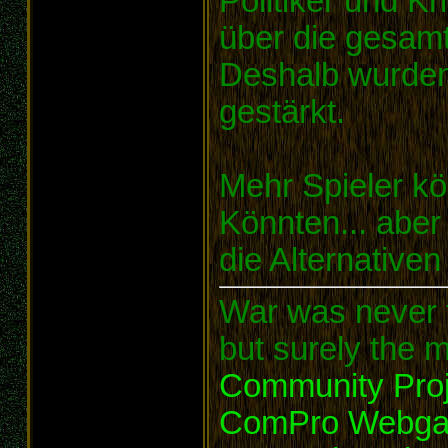
Politiker und 
über die gesam
Deshalb wurden
gestärkt.
Mehr Spieler kö
Könnten... aber
die Alternativen
War was never t
but surely the m
Community Proj
ComPro Webg