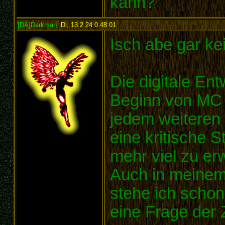
kann?
[DA]Darkman
,
Di, 13.2.24 0:48:01
:
Isch abe gar k
Die digitale Ent
Beginn von MC i
jedem weiteren
eine kritische St
mehr viel zu erw
Auch in meinem 
stehe ich schon 
eine Frage der Z