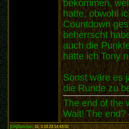
bekommen, welc
hatte, obwohl i
Countdown gest
beherrscht habe
auch die Punkt
hätte ich Tony 
Sonst wäre es j
die Runde zu 
The end of the w
Wait! The end?
[DA]Darkman
,
Di, 3.10.23 14:43:02
: