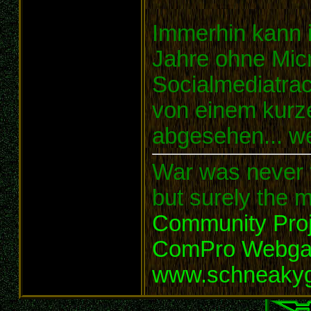
Immerhin kann i
Jahre ohne Micr
Socialmediatra
von einem kurz
abgesehen... we
War was never t
but surely the m
Community Proj
ComPro Webg
www.schneaky