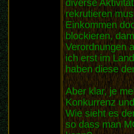
diverse Aktivit
rekrutieren mus
Einkommen doof
blockieren, dam
Verordnungen a
ich erst im Lan
haben diese den 
Aber klar, je me
Konkurrenz und
Wie sieht es de
so dass man MC