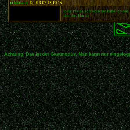
unbekannt
,
Di, 6.3.07 18:10:15
:
jo für meine schreibfehler hafte ich net
das das klar sit
Achtung: Das ist der Gastmodus. Man kann nur eingelogg