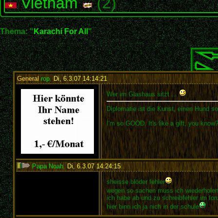
Vietnam
(2)
Thema: "
Karachi For All
"
General
rop
,
Di, 6.3.07 14:14:21
:
Wer im Glashaus sitzt ...
Diplomatie ist die Kunst, einen Hund so 
I'm so GOOD. It's like a gift, you know? It
Papa Noah
,
Di, 6.3.07 14:24:15
:
sheisse blöder fehler
wegen so sachen muss ich wiederhole
ich habe ab und zu schreibfehler im fo
hier binn ich ja nich in der schule