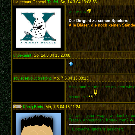
Lieutenant General
Teufel
,
So, 14.3.04 13:08:56
:
wer weiss
Der Dirigent zu seinen Spielern:
Alle Bläser, die noch keinen Stände
unbekannt
,
So, 14.3.04 13:23:08
:
soviet revolution front
,
Mo, 7.6.04 13:08:13
:
Also kann mir mal einer erklären wie d
bin neu hier
König Boris
,
Mo, 7.6.04 13:11:24
:
Die wichtigsten Fragen werden
hier
be
Fragen, Anregungen, Korrekutren?
->
Hauptsache Ignoranz gesichert.