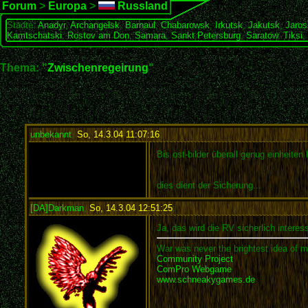
Forum
>
Europa
>
Russland
Städte:
Anadyr
,
Archangelsk
,
Barnaul
,
Chabarowsk
,
Irkutsk
,
Jakutsk
,
Jaros
Kamtschatski
,
Rostov am Don
,
Samara
,
Sankt Petersburg
,
Saratow
,
Tiksi
,
Thema: "
Zwischenregeirung
"
unbekannt
,
So, 14.3.04 11:07:16
:
Bis ost-bilder überall genug einhe
dies dient der Sicherung...
[DA]Darkman
,
So, 14.3.04 12:51:25
:
Ja, das wird die RV sicherlich interess
War was never the brightest idea of m
Community Project
ComPro Webgame
www.schneakygames.de