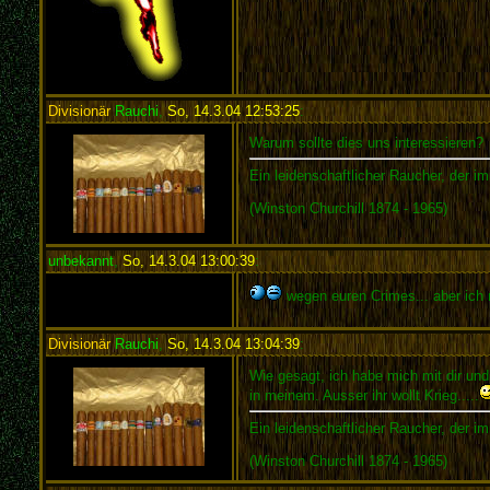
Divisionär
Rauchi
,
So, 14.3.04 12:53:25
:
Warum sollte dies uns interessieren?
Ein leidenschaftlicher Raucher, der i
(Winston Churchill 1874 - 1965)
unbekannt
,
So, 14.3.04 13:00:39
:
wegen euren Crimes... aber ich 
Divisionär
Rauchi
,
So, 14.3.04 13:04:39
:
Wie gesagt, ich habe mich mit dir und
in meinem. Ausser ihr wollt Krieg.....
Ein leidenschaftlicher Raucher, der i
(Winston Churchill 1874 - 1965)