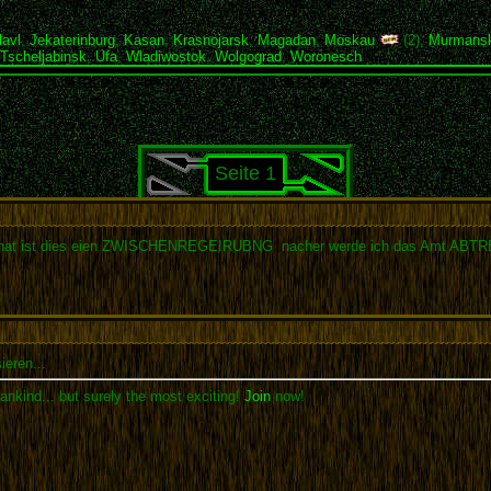
lavl
,
Jekaterinburg
,
Kasan
,
Krasnojarsk
,
Magadan
,
Moskau
(2),
Murmans
Tscheljabinsk
,
Ufa
,
Wladiwostok
,
Wolgograd
,
Woronesch
Seite 1
iten hat ist dies eien ZWISCHENREGEIRUBNG nacher werde ich das Amt ABT
ieren...
ankind... but surely the most exciting!
Join
now!