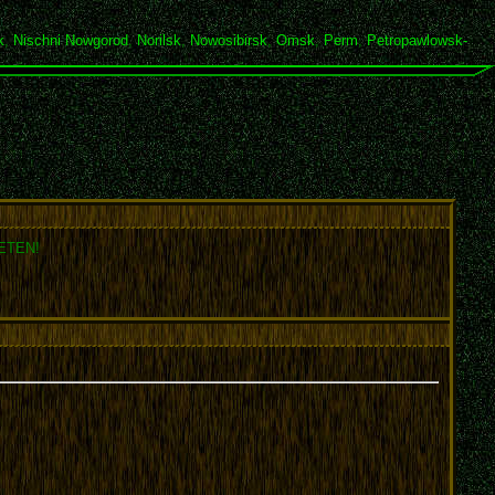
k
,
Nischni Nowgorod
,
Norilsk
,
Nowosibirsk
,
Omsk
,
Perm
,
Petropawlowsk-
RETEN!