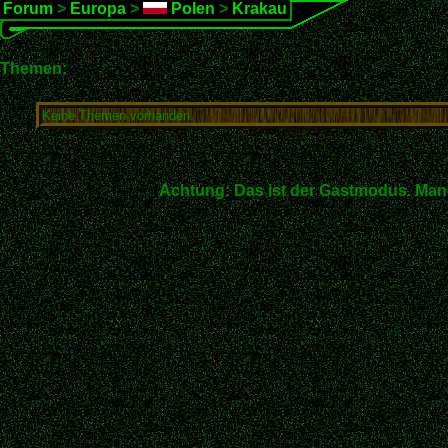
Forum
>
Europa
>
Polen
>
Krakau
Themen:
Keine Themen vorhanden.
Achtung: Das ist der Gastmodus. Man 