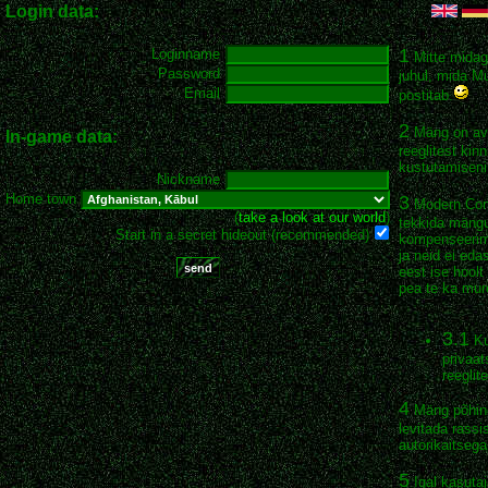
Login data:
1
Loginname
Mitte midagi
Password
juhul, mida M
Email
postitab.
2
Mäng on ava
In-game data:
reeglitest kin
kustutamiseni
Nickname
Home town
3
Modern Conq
(
take a look at our world
)
tekkida mängu
Start in a secret hideout (recommended)
kompenseerimi
ja neid ei ed
eest ise hoolt
pea te ka mu
3.1
Ku
privaat
reeglit
4
Mäng põhine
levitada rassi
autorikaitsega
5
Igal kasutaj