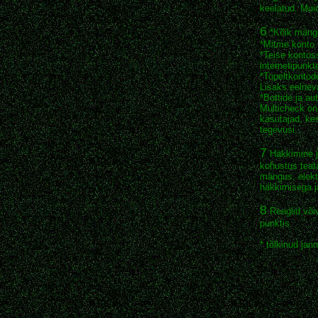
keelatud. Mui
6
*Kõik mängi
*Mitme konto 
*Teise kontoss
internetipunkt
*Topeltkontod
Lisaks eelneva
*Bottide ja a
Multicheck on
kasutajad, kes
tegevusi.
7
Häkkimine ja
kohustus teat
mängus, elekt
häkkimisega j
8
Reeglid või
punktis.
* tõlkinud ja