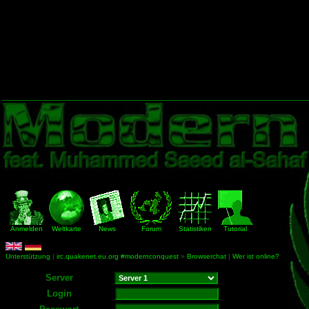
Anmelden
Weltkarte
News
Forum
Statistiken
Tutorial
Unterstützung
|
irc.quakenet.eu.org #modernconquest
»
Browserchat
|
Wer ist online?
Server
Login