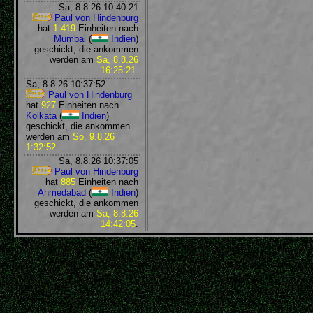
Sa, 8.8.26 10:40:21
Paul von Hindenburg
hat
1.419
Einheiten nach
Mumbai
(
Indien
)
geschickt, die ankommen
werden am
Sa, 8.8.26
16:25:21
.
Sa, 8.8.26 10:37:52
Paul von Hindenburg
hat
927
Einheiten nach
Kolkata
(
Indien
)
geschickt, die ankommen
werden am
So, 9.8.26
1:32:52
.
Sa, 8.8.26 10:37:05
Paul von Hindenburg
hat
885
Einheiten nach
Ahmedabad
(
Indien
)
geschickt, die ankommen
werden am
Sa, 8.8.26
14:42:05
.