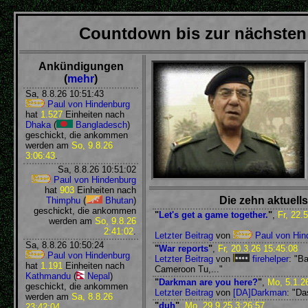
Countdown bis zur nächste
Ankündigungen
(
mehr
)
Sa, 8.8.26 10:51:43
Paul von Hindenburg
hat
1.527
Einheiten nach
Dhaka
(
Bangladesch
)
geschickt, die ankommen
werden am
So, 9.8.26
3:06:43
.
Sa, 8.8.26 10:51:02
Paul von Hindenburg
hat
903
Einheiten nach
Die zehn aktuel
Thimphu
(
Bhutan
)
geschickt, die ankommen
"
Let's get a game together.
"
,
Fr, 22.
werden am
So, 9.8.26
2:41:02
.
Letzter Beitrag
von
Paul von Hin
Sa, 8.8.26 10:50:24
"
War reports
"
,
Fr, 20.3.26 15:45:08
Paul von Hindenburg
Letzter Beitrag
von
firehelper
: "B
hat
1.191
Einheiten nach
Cameroon Tu,..."
Kathmandu
(
Nepal
)
"
Darkman are you here?
"
,
Mo, 5.1.2
geschickt, die ankommen
Letzter Beitrag
von
[DA]Darkman
: "Da
werden am
Sa, 8.8.26
"
duh
"
,
Mo, 29.9.25 3:26:57
23:42:04
.