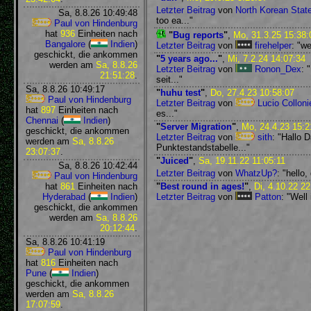
Letzter Beitrag
von
North Korean State
Sa, 8.8.26 10:49:48
too ea..."
Paul von Hindenburg
hat
936
Einheiten nach
"
Bug reports
"
,
Mo, 31.3.25 15:38:
Bangalore
(
Indien
)
Letzter Beitrag
von
firehelper
: "we
geschickt, die ankommen
"
5 years ago...
"
,
Mi, 7.2.24 14:07:34
werden am
Sa, 8.8.26
Letzter Beitrag
von
Ronon_Dex
: 
21:51:28
.
seit..."
Sa, 8.8.26 10:49:17
"
huhu test
"
,
Do, 27.4.23 10:58:07
Paul von Hindenburg
Letzter Beitrag
von
Lucio Colloni
hat
897
Einheiten nach
es..."
Chennai
(
Indien
)
"
Server Migration
"
,
Mo, 24.4.23 15:2
geschickt, die ankommen
Letzter Beitrag
von
sith
: "Hallo 
werden am
Sa, 8.8.26
Punktestandstabelle..."
23:07:37
.
"
Juiced
"
,
Sa, 19.11.22 11:05:11
Sa, 8.8.26 10:42:44
Letzter Beitrag
von
WhatzUp?
: "hello,
Paul von Hindenburg
hat
861
Einheiten nach
"
Best round in ages!
"
,
Di, 4.10.22 22
Hyderabad
(
Indien
)
Letzter Beitrag
von
Patton
: "Well
geschickt, die ankommen
werden am
Sa, 8.8.26
20:12:44
.
Sa, 8.8.26 10:41:19
Paul von Hindenburg
hat
816
Einheiten nach
Pune
(
Indien
)
geschickt, die ankommen
werden am
Sa, 8.8.26
17:07:59
.