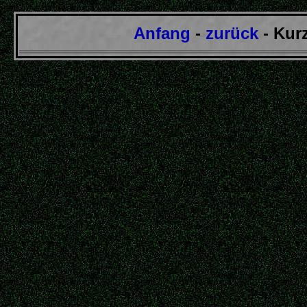
Anfang
-
zurück
- Kur