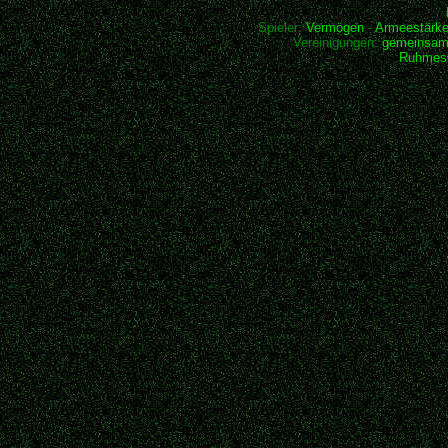
Spieler:
Vermögen
-
Armeestärk
Vereinigungen:
gemeinsam
Ruhmesh