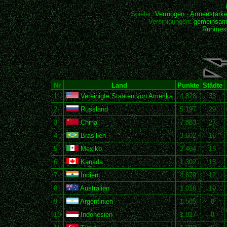
Spieler:
Vermögen
-
Armeestärk
Vereinigungen:
gemeinsam
Ruhmesh
Nr
Land
Punkte
Städte
1
Vereinigte Staaten von Amerika
4.828
33
2
Russland
5.197
29
3
China
7.883
27
4
Brasilien
3.602
16
5
Mexiko
2.464
15
6
Kanada
1.302
13
7
Indien
4.679
12
8
Australien
1.016
10
9
Argentinien
1.505
8
10
Indonesien
1.827
8