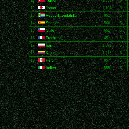
11
Türkei
1.333
6
12
Japan
1.108
6
13
Republik Südafrika
951
5
14
Spanien
560
5
15
Chile
651
5
16
Frankreich
451
5
17
Iran
1.073
5
18
Kolumbien
1.115
5
19
Peru
957
5
20
Italien
555
5