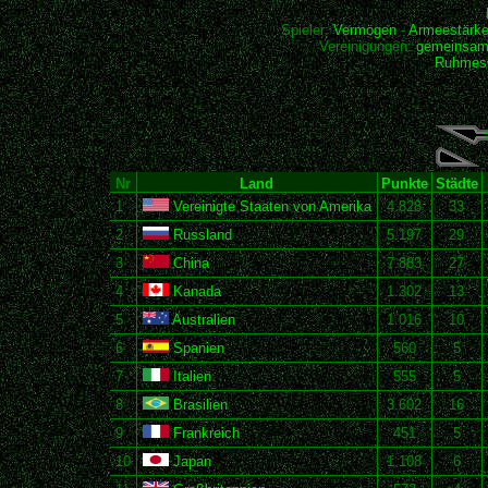
Spieler:
Vermögen
-
Armeestärk
Vereinigungen:
gemeinsam
Ruhmesh
Nr
Land
Punkte
Städte
1
Vereinigte Staaten von Amerika
4.828
33
2
Russland
5.197
29
3
China
7.883
27
4
Kanada
1.302
13
5
Australien
1.016
10
6
Spanien
560
5
7
Italien
555
5
8
Brasilien
3.602
16
9
Frankreich
451
5
10
Japan
1.108
6