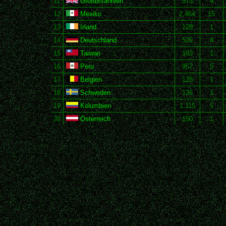
11
Großbritannien
573
4
12
Mexiko
2.464
15
13
Irland
128
1
14
Deutschland
526
4
15
Taiwan
183
1
16
Peru
957
5
17
Belgien
128
1
18
Schweden
136
1
19
Kolumbien
1.115
5
20
Österreich
150
1