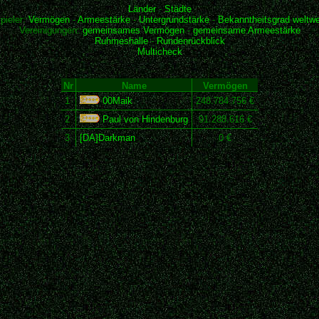
Länder
-
Städte
pieler:
Vermögen
-
Armeestärke
-
Untergrundstärke
-
Bekanntheitsgrad weltwe
Vereinigungen:
gemeinsames Vermögen
-
gemeinsame Armeestärke
Ruhmeshalle
-
Rundenrückblick
Multicheck
Nr
Name
Vermögen
1
00Maik
248.784.756 €
2
Paul von Hindenburg
91.288.616 €
3
[DA]Darkman
0 €