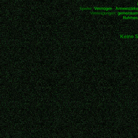
Spieler:
Vermögen
-
Armeestärk
Vereinigungen:
gemeinsam
Ruhmesh
Keine S