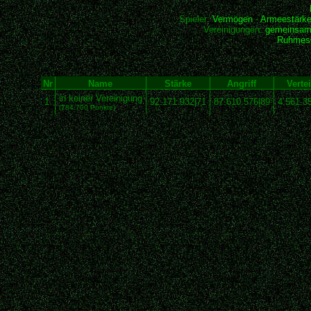
Spieler:
Vermögen
-
Armeestärk
Vereinigungen:
gemeinsam
Ruhmesh
Nr
Name
Stärke
Angriff
Verte
in keiner Vereinigung
1
92.171.932|71
87.610.576|89
4.561.3
(784.700 Punkte)