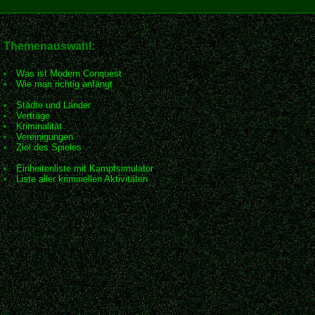
Themenauswahl:
Was ist Modern Conquest
Wie man richtig anfängt
Städte und Länder
Verträge
Kriminalität
Vereinigungen
Ziel des Spieles
Einheitenliste mit Kampfsimulator
Liste aller kriminellen Aktivitäten