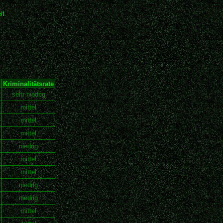
it
Kriminalitätsrate
sehr niedrig
mittel
mittel
mittel
niedrig
mittel
mittel
niedrig
niedrig
mittel