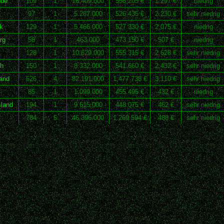
nde
109
1
16.409.000
558.205 €
1.297 €
niedrig
97
1
5.287.000
526.435 €
2.230 €
sehr niedrig
k
129
1
5.466.000
527.330 €
2.075 €
niedrig
rg
56
1
463.000
473.150 €
507 €
niedrig
128
1
10.629.000
555.315 €
2.628 €
sehr niedrig
ch
150
1
8.332.000
541.660 €
2.432 €
sehr niedrig
and
526
4
82.191.000
1.477.738 €
3.110 €
sehr niedrig
85
1
1.099.000
455.495 €
432 €
niedrig
land
194
1
9.615.000
448.075 €
462 €
sehr niedrig
784
5
46.396.000
1.269.594 €
488 €
sehr niedrig