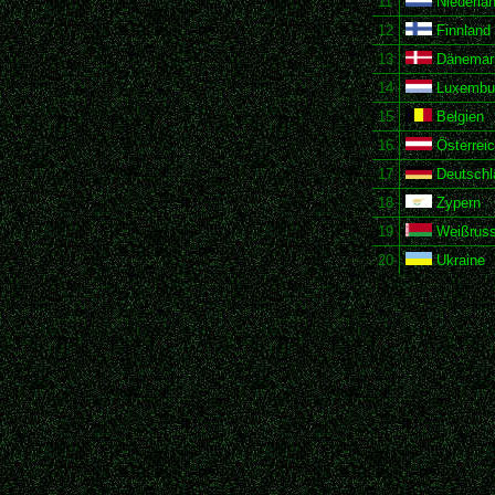
11
Niederla
12
Finnland
13
Dänemar
14
Luxembu
15
Belgien
16
Österrei
17
Deutschl
18
Zypern
19
Weißruss
20
Ukraine