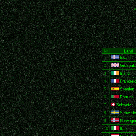
S
Nr
Land
1
Island
2
Großbrit
3
Irland
4
Frankrei
5
Spanien
6
Portugal
7
Schweiz
8
Schwede
9
Norwege
10
Italien