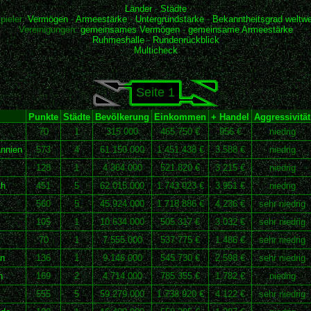
Länder
-
Städte
pieler:
Vermögen
-
Armeestärke
-
Untergrundstärke
-
Bekanntheitsgrad weltwe
Vereinigungen:
gemeinsames Vermögen
-
gemeinsame Armeestärke
Ruhmeshalle
-
Rundenrückblick
Multicheck
Seite 1
Punkte
Städte
Bevölkerung
Einkommen
+ Handel
Aggressivität
70
1
315.000
465.750 €
956 €
niedrig
annien
573
4
61.150.000
1.451.438 €
3.588 €
niedrig
128
1
4.364.000
521.820 €
3.215 €
niedrig
ch
451
5
62.015.000
1.743.023 €
3.951 €
niedrig
560
5
45.924.000
1.718.886 €
4.236 €
sehr niedrig
105
1
10.634.000
505.317 €
3.032 €
sehr niedrig
70
1
7.555.000
537.775 €
1.486 €
sehr niedrig
n
136
1
9.146.000
545.730 €
2.598 €
sehr niedrig
n
169
2
4.714.000
785.355 €
1.782 €
niedrig
555
5
59.279.000
1.738.920 €
4.122 €
sehr niedrig