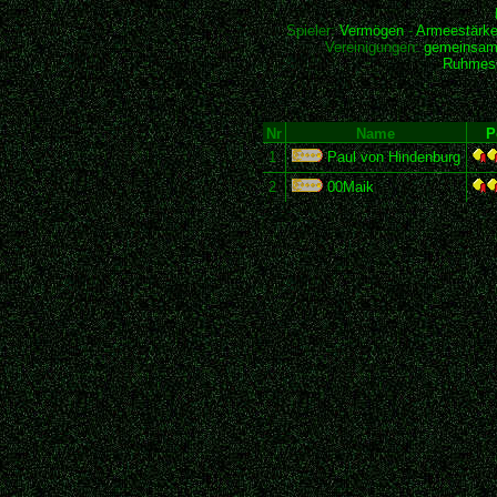
Spieler:
Vermögen
-
Armeestärk
Vereinigungen:
gemeinsam
Ruhmesh
Nr
Name
P
1
Paul von Hindenburg
2
00Maik